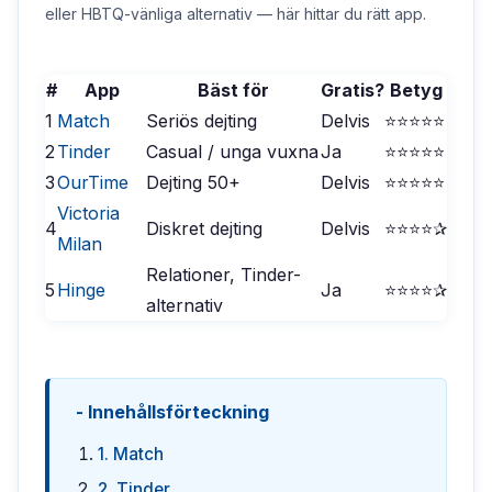
eller HBTQ-vänliga alternativ — här hittar du rätt app.
#
App
Bäst för
Gratis?
Betyg
1
Match
Seriös dejting
Delvis
⭐⭐⭐⭐⭐
2
Tinder
Casual / unga vuxna
Ja
⭐⭐⭐⭐⭐
3
OurTime
Dejting 50+
Delvis
⭐⭐⭐⭐⭐
Victoria
4
Diskret dejting
Delvis
⭐⭐⭐⭐✰
Milan
Relationer, Tinder-
5
Hinge
Ja
⭐⭐⭐⭐✰
alternativ
Innehållsförteckning
1. Match
2. Tinder