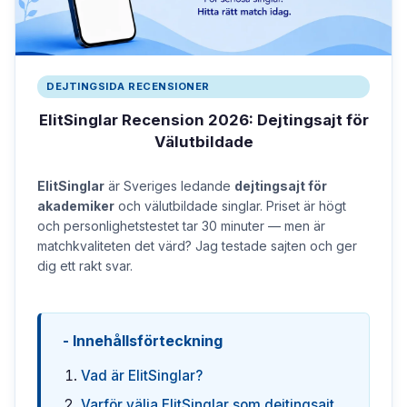
DEJTINGSIDA RECENSIONER
ElitSinglar Recension 2026: Dejtingsajt för
Välutbildade
ElitSinglar
är Sveriges ledande
dejtingsajt för
akademiker
och välutbildade singlar. Priset är högt
och personlighetstestet tar 30 minuter — men är
matchkvaliteten det värd? Jag testade sajten och ger
dig ett rakt svar.
Innehållsförteckning
Vad är ElitSinglar?
Varför välja ElitSinglar som dejtingsajt