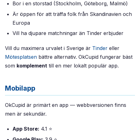
Bor i en storstad (Stockholm, Göteborg, Malmö)
Är öppen för att träffa folk från Skandinavien och
Europa
Vill ha djupare matchningar än Tinder erbjuder
Vill du maximera urvalet i Sverige är
Tinder
eller
Mötesplatsen
bättre alternativ. OkCupid fungerar bäst
som
komplement
till en mer lokalt populär app.
Mobilapp
OkCupid är primärt en app — webbversionen finns
men är sekundär.
App Store:
4.1 ⭐
Google Play:
3.9 ⭐